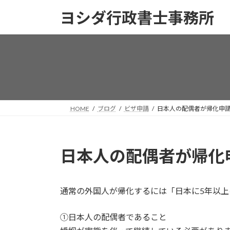
コ
ナ
ヨシダ行政書士事務所
ン
ビ
テ
ゲ
ン
ー
ツ
シ
へ
ョ
ス
ン
キ
に
ッ
移
HOME
ブログ
ビザ申請
日本人の配偶者が帰化申
プ
動
日本人の配偶者が帰化
通常の外国人が帰化するには「日本に5年以
①日本人の配偶者であること