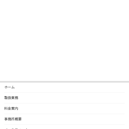
次の記事
公正証書作成手続きがデジタル化されます
2025年9月13日
ホーム
取扱業務
料金案内
事務所概要