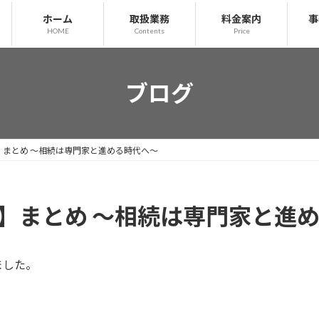
ホーム
取扱業務
料金案内
事
HOME
Contents
Price
ブログ
】まとめ ～相続は専門家と進める時代へ～
回】まとめ ～相続は専門家と進
ました。