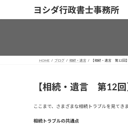
コ
ナ
ヨシダ行政書士事務所
ン
ビ
テ
ゲ
ン
ー
ツ
シ
へ
ョ
ス
ン
キ
に
ッ
移
HOME
ブログ
相続・遺言
【相続・遺言 第12回
プ
動
【相続・遺言 第12
ここまで、さまざまな相続トラブルを見てき
相続トラブルの共通点